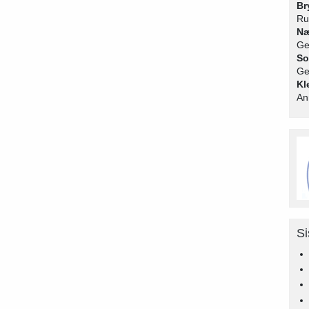
Br
Ru
Næ
Ge
So
Ge
Kl
An
Si