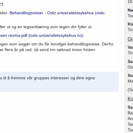
16
23.
Næ
ider:
Behandlingsreiser - Oslo universitetssykehus (oslo-
To
Kl
ler ut og en legeerklæring som legen din fyller ut.
Ti
sen revma.pdf (oslo-universitetssykehus.no)
Gr
ngen som avgjør om du får innvilget behandlingsreise. Derfor
Va
ler flere år på rad, så send inn søknad innen fristen.
Ti
Sa
On
So
 til å fremme vår gruppes interesser og dine egne
Ma
(S
Ko
Sa
Ba
An
Sa
Tu