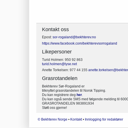
Kontakt oss
Epost:
sor-rogaland@bekhterev.no
https://www.facebook.com/bekhterevsorrogaland
Likepersoner
Turid Holmen: 950 92 863
turid.holmen@lyse.net
Anette Torkelsen: 977 44 155
anette.torkelsen@bekhte
Grasrotandelen
Bekhterev Sør-Rogaland er
tilknyttet grasrotandelen til Norsk Tipping.
Du kan registrere deg
her
.
Du kan også sende SMS med følgende melding til 60000 
GRASROTANDELEN 983891934
Støtt oss gjerne!
© Bekhterev Norge
•
Kontakt
•
Innlogging for redaktører