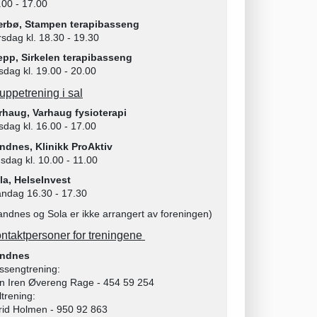
.00 - 17.00
rbø, Stampen terapibasseng
rsdag kl. 18.30 - 19.30
epp, Sirkelen terapibasseng
rsdag kl. 19.00 - 20.00
uppetrening i sal
rhaug, Varhaug fysioterapi
rsdag kl. 16.00 - 17.00
ndnes, Klinikk ProAktiv
sdag kl. 10.00 - 11.00
la, HelseInvest
ndag 16.30 - 17.30
andnes og Sola er ikke arrangert av foreningen)
ntaktpersoner for treningene
ndnes
ssengtrening:
n Iren Øvereng Rage - 454 59 254
ltrening:
rid Holmen - 950 92 863