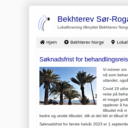
Bekhterev Sør-Rog
Lokalforening tilknyttet Bekhterev Norg
Hjem
Bekhterev Norge
Lokal
Søknadsfrist for behandlingsrei
Vi minner om 
nå som behandl
utlandet, også
Covid 19 utfo
reise på behan
et meget godt
opplever å ha
tilbudet må vi
bedre og utvide tilbudet, slik at det blir et tilbud til
Søknadsfrist for første halvår 2023 er 1 septemb