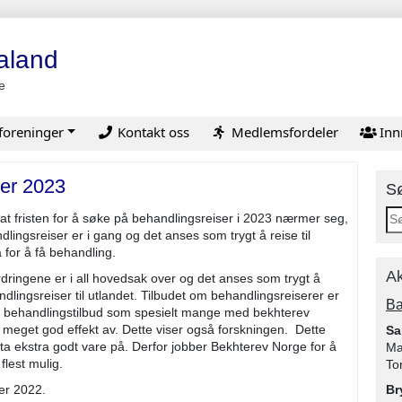
aland
e
foreninger
Kontakt oss
Medlemsfordeler
Inn
ser 2023
S
at fristen for å søke på behandlingsreiser i 2023 nærmer seg,
ingsreiser er i gang og det anses som trygt å reise til
 for å få behandling.
Ak
rdringene er i all hovedsak over og det anses som trygt å
dlingsreiser til utlandet. Tilbudet om behandlingsreiserer er
Ba
 behandlingstilbud som spesielt mange med bekhterev
 meget god effekt av. Dette viser også forskningen. Dette
Sa
 ta ekstra godt vare på. Derfor jobber Bekhterev Norge for å
Ma
 flest mulig.
To
er 2022.
Br