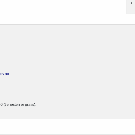
rev.no
(tjenesten er gratis):